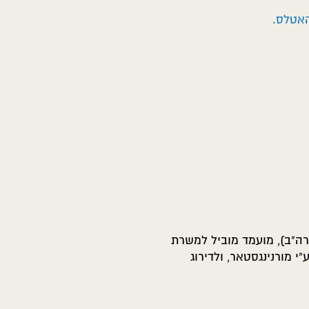
גדולים בארה"ב), מועמד מוביל למשרת
ר האוצר האמריקאי לאחרונה, זכה לתואר של אחד המנכ"לים הטובים בעולם בשנת 2008 ע"י מורנינגסטאר, ולדירוג