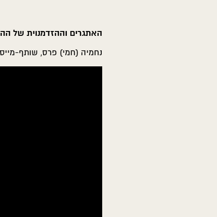
האתגרים וההזדמנוית של ההי
נחמיה (חמי) פרס, שותף-מייסד