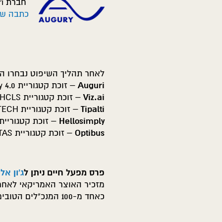
חברת Auguri שעוסקת בניטור קווי יצור.
כתבה שפורסמה בד
לאחר תהליך השיפוט נבחרו ה
Auguri
– זוכת קטגוריית Industry 4.0 וזוכת פרס האטלס
Viz.ai
– זוכת קטגוריית Healthcare and Life Sciences – HCLS
Tipalti
– זוכת קטגוריית Financial Technology – FINTECH
Hellosimply
– זוכת קטגוריית ucation and Media – EDMED
Optibus
– זוכת קטגוריית Transportation, Aviation and Space – TAS
פרס מפעל חיים ניתן ל
ג'ון אלי
כאחד מ-100 המנכ"לים הטובים והמצליחים בעולם ע"י המגזין Harvard Business Review.