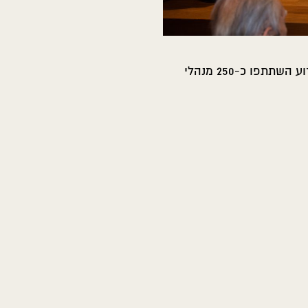
אירוע האטלס נערך באוקטובר 2021 במתחם הכנסים של הבורסה לניירות ערך בתל אביב. באירוע השתתפו כ-250 מנהלי